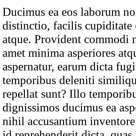
Ducimus ea eos laborum non
distinctio, facilis cupiditat
atque. Provident commodi nu
amet minima asperiores atq
aspernatur, earum dicta fug
temporibus deleniti similiqu
repellat sunt? Illo tempori
dignissimos ducimus ea aspe
nihil accusantium inventore 
id reprehenderit dicta, quas 